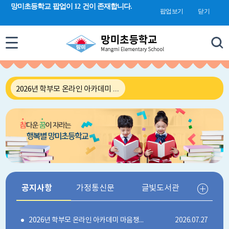
검색 새창 열림
망미초등학교 팝업이 12 건이 존재합니다.
합
팝업보기
닫기
검
색
공지사항
2026년 학부모 온라인 아카데미 마음챙김 과정 교육콘텐츠 안내
공지사항
가정통신문
글빛도서관
2026년 학부모 온라인 아카데미 마음챙김 과정 교육콘텐츠 안내
2026.07.27